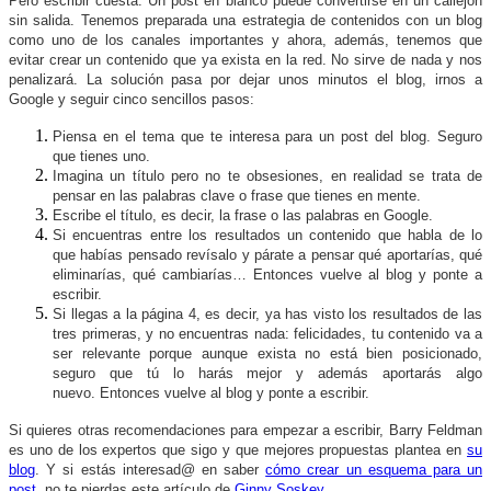
Pero escribir cuesta. Un post en blanco puede convertirse en un callejón
sin salida. Tenemos preparada una estrategia de contenidos con un blog
como uno de los canales importantes y ahora, además, tenemos que
evitar crear un contenido que ya exista en la red. No sirve de nada y nos
penalizará. La solución pasa por dejar unos minutos el blog, irnos a
Google y seguir cinco sencillos pasos:
Piensa en el tema que te interesa para un post del blog. Seguro
que tienes uno.
Imagina un título pero no te obsesiones, en realidad se trata de
pensar en las palabras clave o frase que tienes en mente.
Escribe el título, es decir, la frase o las palabras en Google.
Si encuentras entre los resultados un contenido que habla de lo
que habías pensado revísalo y párate a pensar qué aportarías, qué
eliminarías, qué cambiarías… Entonces vuelve al blog y ponte a
escribir.
Si llegas a la página 4, es decir, ya has visto los resultados de las
tres primeras, y no encuentras nada: felicidades, tu contenido va a
ser relevante porque aunque exista no está bien posicionado,
seguro que tú lo harás mejor y además aportarás algo
nuevo. Entonces vuelve al blog y ponte a escribir.
Si quieres otras recomendaciones para empezar a escribir, Barry Feldman
es uno de los expertos que sigo y que mejores propuestas plantea en
su
blog
. Y si estás interesad@ en saber
cómo crear un esquema para un
post
, no te pierdas este artículo de
Ginny Soskey
.