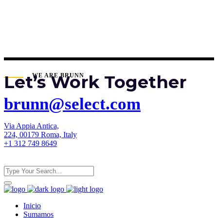
Let’s Work Together
WE ARE BRUNN
brunn@select.com
Via Appia Antica,
224, 00179 Roma, Italy
+1 312 749 8649
Inicio
Sumamos