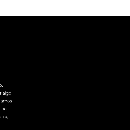
o,
er algo
 vamos
e no
bajo,