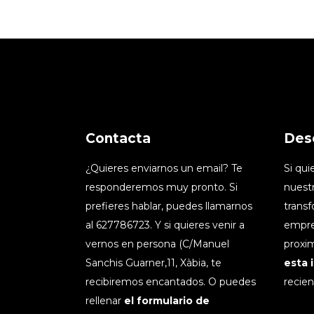
Contacta
Des
¿Quieres enviarnos un email? Te
Si qu
responderemos muy pronto. Si
nuestr
prefieres hablar, puedes llamarnos
transf
al 627786723. Y si quieres venir a
empre
vernos en persona (C/Manuel
proxim
Sanchis Guarner,11, Xàbia, te
esta 
recibiremos encantados. O puedes
recien
rellenar
el formulario de