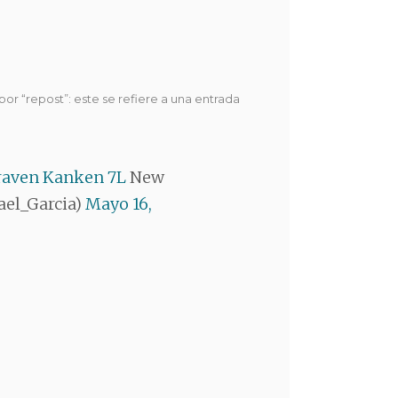
or “repost”: este se refiere a una entrada
lraven Kanken 7L
New
ael_Garcia)
Mayo 16,