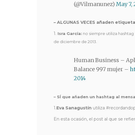
(@Vilmanunez)
May 7, 
– ALGUNAS VECES añaden etiquetas 
1.
Isra García:
no siempre utiliza hashtag 
de diciembre de 2013.
Human Business – Apl
Balance 997 mujer –
h
2014
– SÍ que añaden un hashtag al mensa
1.
Eva Sanagustín
utiliza #recordandop
En esta ocasión, el post al que se refi