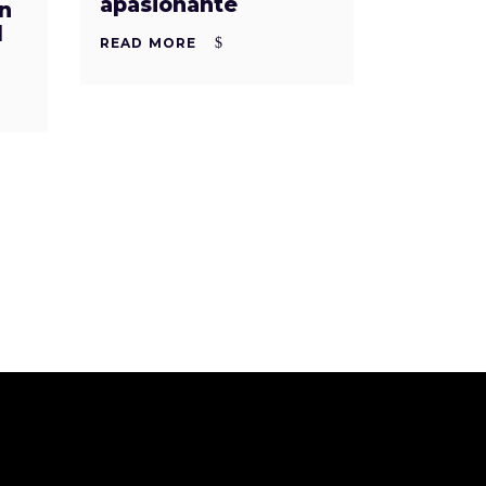
apasionante
ón
l
READ MORE