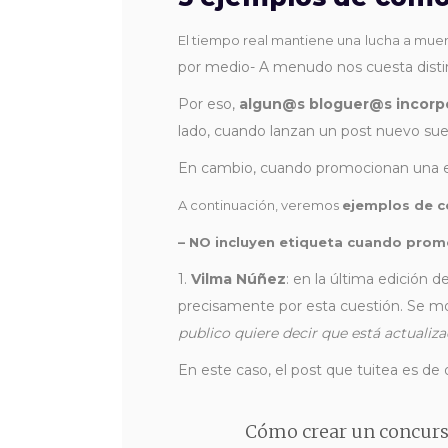
El tiempo real mantiene una lucha a muer
por medio- A menudo nos cuesta distin
Por eso,
algun@s bloguer@s incorpor
lado, cuando lanzan un post nuevo suel
En cambio, cuando promocionan una en
A continuación, veremos
ejemplos de c
– NO incluyen etiqueta cuando prom
1.
Vilma Núñez
: en la última edición d
precisamente por esta cuestión. Se mos
publico quiere decir que está actualiz
En este caso, el post que tuitea es de
Cómo crear un concurso