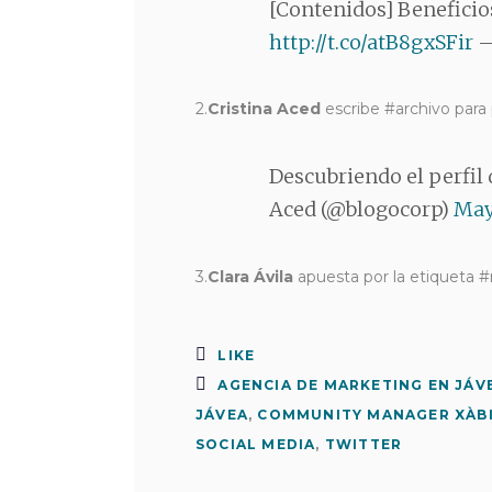
[Contenidos] Beneficio
http://t.co/atB8gxSFir
—
2.
Cristina Aced
escribe #archivo para
Descubriendo el perfil 
Aced (@blogocorp)
May
3.
Clara Ávila
apuesta por la etiqueta #
LIKE
AGENCIA DE MARKETING EN JÁV
JÁVEA
,
COMMUNITY MANAGER XÀB
SOCIAL MEDIA
,
TWITTER