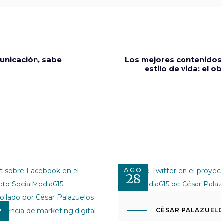
unicación, sabe
Los mejores contenidos 
estilo de vida: el 
AGO
28
O
CÈSAR PALAZUEL