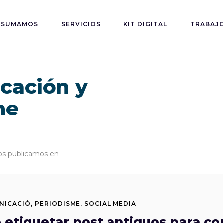
SUMAMOS
SERVICIOS
KIT DIGITAL
TRABAJ
cación y
ne
NICACIÓ
,
PERIODISME
,
SOCIAL MEDIA
 etiquetar post antiguos para co