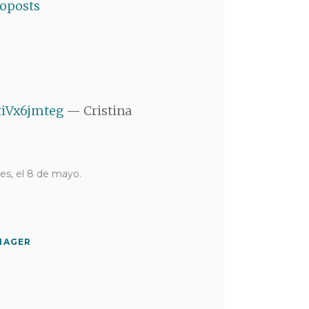
oposts
/tiVx6jmteg
— Cristina
es, el 8 de mayo.
NAGER