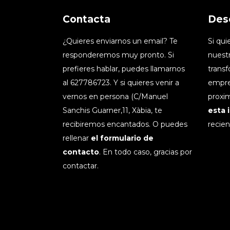
Contacta
Des
¿Quieres enviarnos un email? Te
Si qu
responderemos muy pronto. Si
nuestr
prefieres hablar, puedes llamarnos
transf
al 627786723. Y si quieres venir a
empre
vernos en persona (C/Manuel
proxim
Sanchis Guarner,11, Xàbia, te
esta 
recibiremos encantados. O puedes
recien
rellenar
el formulario de
contacto
. En todo caso, gracias por
contactar.