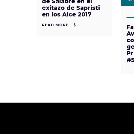
de Salabre en el
exitazo de Sapristi
en los Alce 2017
READ MORE
Fa
Av
co
ge
Pr
#S