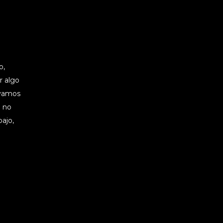
o,
er algo
 vamos
e no
bajo,