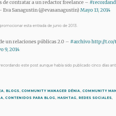
s de contratar a un redactor freelance –
#recordand
 Eva Sanagustin (@evasanagustin)
Mayo 13, 2014
 promocionar esta entrada de junio de 2013.
de un relaciones públicas 2.0 –
#archivo
http://t.co
o 9, 2014
recordando este post aunque había sido publicado cinco días ant
EA
,
BLOGS
,
COMMUNITY MANAGER DÉNIA
,
COMMUNITY MA
IA
,
CONTENIDOS PARA BLOG
,
HASHTAG
,
REDES SOCIALES
,