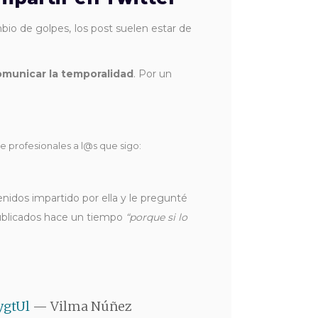
io de golpes, los post suelen estar de
omunicar la temporalidad
. Por un
de profesionales a l@s que sigo:
enidos impartido por ella y le pregunté
 publicados hace un tiempo
“porque si lo
ygtUl
— Vilma Núñez