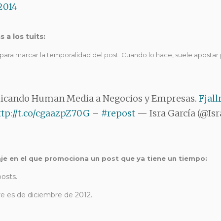
2014
a los tuits:
para marcar la temporalidad del post. Cuando lo hace, suele apostar p
icando Human Media a Negocios y Empresas.
Fjal
ttp://t.co/cgaazpZ70G
–
#repost
— Isra García (@Isr
je en el que promociona un post que ya tiene un tiempo:
osts.
ere es de diciembre de 2012.