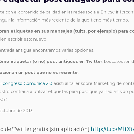
En ese intercamb
te con el contenido de calidad en las redes sociale
guir la información más reciente de la que tiene más tiempo.
an etiquetas en sus mensajes (tuits, por ejemplo) para c
en escribir eso: nuevo.
trada antigua encontramos varias opciones.
ómo etiquetar (o no) post antiguos en Twitter
. Los casos son 
ocionan un post que no es reciente:
el
congreso Comunica 2.0
asistí al taller sobre Marketing de cont
tró contraria a utilizar etiquetas para post que ya habían sido
ado”
.
 octubre de 2013.
 de Twitter gratis [sin aplicación]
http://t.co/MlfXi