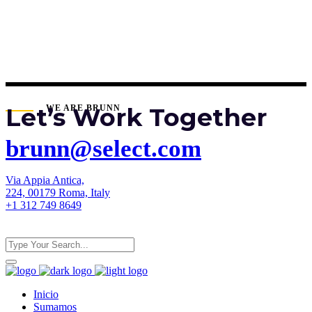
Let’s Work Together
WE ARE BRUNN
brunn@select.com
Via Appia Antica,
224, 00179 Roma, Italy
+1 312 749 8649
Inicio
Sumamos