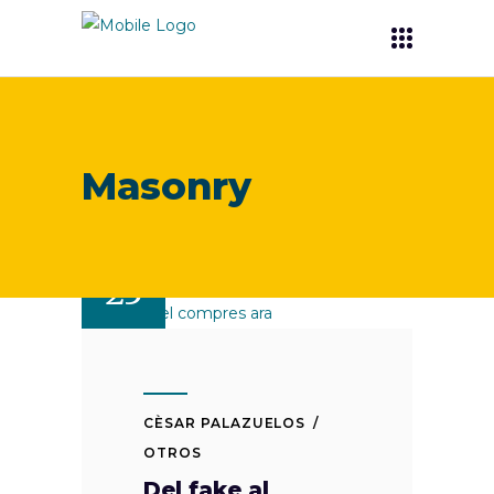
Masonry
JUN
23
CÈSAR PALAZUELOS
OTROS
Del fake al