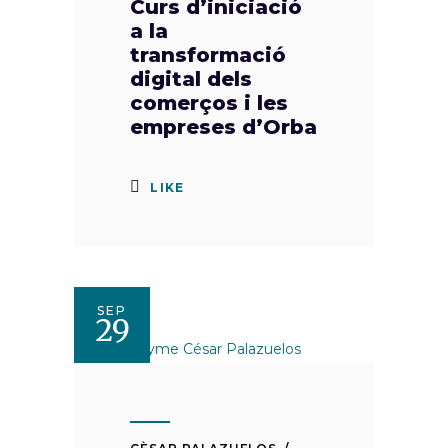
Curs d’iniciació
a la
transformació
digital dels
comerços i les
empreses d’Orba
LIKE
SEP
29