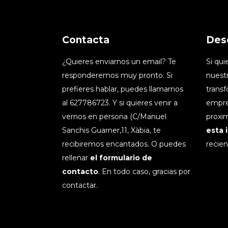
Contacta
Des
¿Quieres enviarnos un email? Te
Si qu
responderemos muy pronto. Si
nuestr
prefieres hablar, puedes llamarnos
transf
al 627786723. Y si quieres venir a
empre
vernos en persona (C/Manuel
proxim
Sanchis Guarner,11, Xàbia, te
esta 
recibiremos encantados. O puedes
recien
rellenar
el formulario de
contacto
. En todo caso, gracias por
contactar.