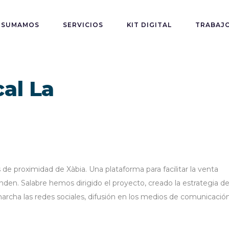
SUMAMOS
SERVICIOS
KIT DIGITAL
TRABAJ
al La
e proximidad de Xàbia. Una plataforma para facilitar la venta
rinden. Salabre hemos dirigido el proyecto, creado la estrategia d
rcha las redes sociales, difusión en los medios de comunicació