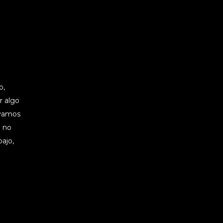
o,
er algo
 vamos
e no
bajo,