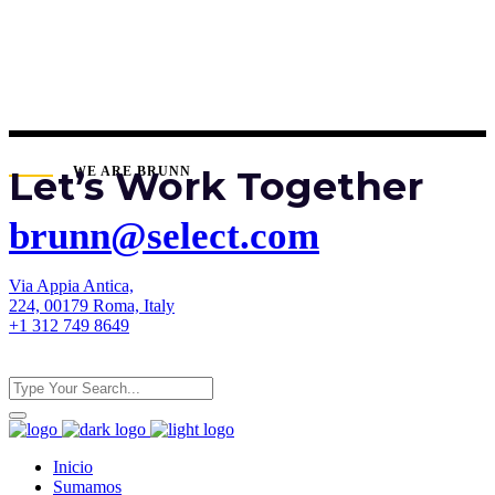
Let’s Work Together
WE ARE BRUNN
brunn@select.com
Via Appia Antica,
224, 00179 Roma, Italy
+1 312 749 8649
Inicio
Sumamos