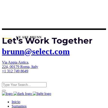
Let’s Work Together
WE ARE BRUNN
brunn@select.com
Via Appia Antica,
224, 00179 Roma, Italy
+1 312 749 8649
Inicio
Sumamos