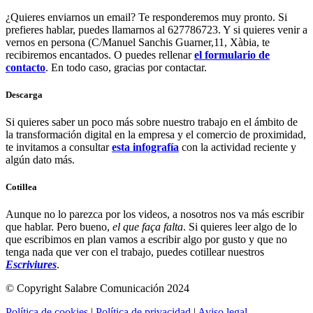
¿Quieres enviarnos un email? Te responderemos muy pronto. Si
prefieres hablar, puedes llamarnos al 627786723. Y si quieres venir a
vernos en persona (C/Manuel Sanchis Guarner,11, Xàbia, te
recibiremos encantados. O puedes rellenar
el formulario de
contacto
. En todo caso, gracias por contactar.
Descarga
Si quieres saber un poco más sobre nuestro trabajo en el ámbito de
la transformación digital en la empresa y el comercio de proximidad,
te invitamos a consultar
esta infografía
con la actividad reciente y
algún dato más.
Cotillea
Aunque no lo parezca por los videos, a nosotros nos va más escribir
que hablar. Pero bueno,
el que faça falta
. Si quieres leer algo de lo
que escribimos en plan vamos a escribir algo por gusto y que no
tenga nada que ver con el trabajo, puedes cotillear nuestros
Escriviures
.
© Copyright Salabre Comunicación 2024
Política de cookies
|
Política de privacidad
|
Aviso legal