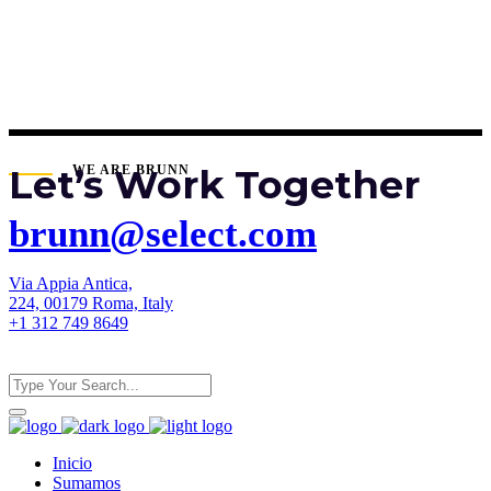
Let’s Work Together
WE ARE BRUNN
brunn@select.com
Via Appia Antica,
224, 00179 Roma, Italy
+1 312 749 8649
Inicio
Sumamos