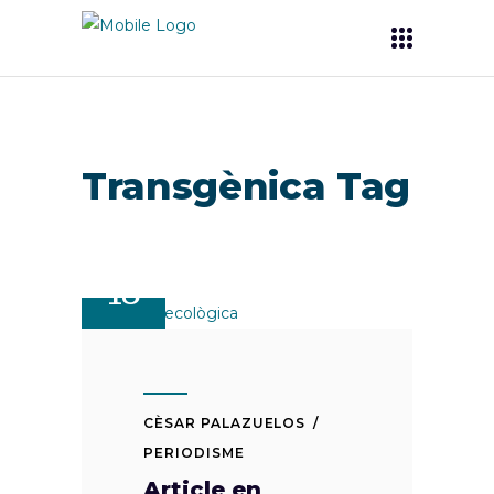
Transgènica Tag
ENE
18
CÈSAR PALAZUELOS
PERIODISME
Article en