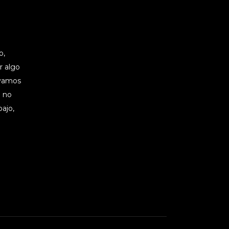
o,
er algo
 vamos
e no
bajo,