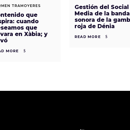
RMEN TRAMOYERES
Gestión del Social
Media de la banda
ntenido que
sonora de la gam
spira: cuando
roja de Dénia
seamos que
vara en Xàbia; y
READ MORE
vó
AD MORE