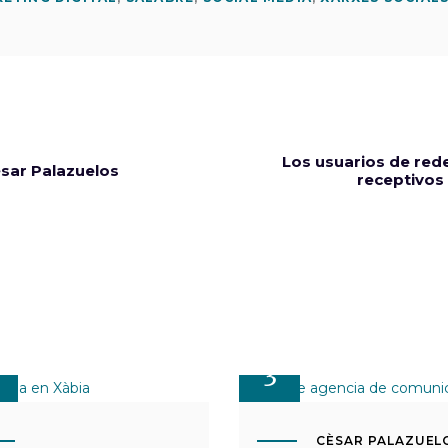
Los usuarios de red
sar Palazuelos
receptivos
O
MAR
3
CÈSAR PALAZUEL