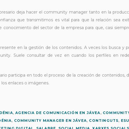
resario deja hacer el community manager tanto en la producc
onfianza que transmitimos es vital para que la relación sea e
de conocimiento del sector de la empresa para que, casi siempr
resente en la gestión de los contenidos. A veces los busca y 
nity. Suele consultar de vez en cuando los perfiles en rede
rio participa en todo el proceso de la creación de contenidos, d
e los enlaces o imágenes.
DÉNIA
,
AGENCIA DE COMUNICACIÓN EN JÁVEA
,
COMMUNIT
DÉNIA
,
COMMUNITY MANAGER EN JÁVEA
,
CONTINGUTS
,
ES
ETING DIGITAL
,
SALABRE
,
SOCIAL MEDIA
,
XARXES SOCIAL