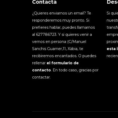
Contacta
Des
¿Quieres enviarnos un email? Te
Si qu
responderemos muy pronto. Si
nuestr
prefieres hablar, puedes llamarnos
transf
al 627786723. Y si quieres venir a
empre
vernos en persona (C/Manuel
proxim
Sanchis Guarner,11, Xàbia, te
esta 
recibiremos encantados. O puedes
recien
rellenar
el formulario de
contacto
. En todo caso, gracias por
contactar.