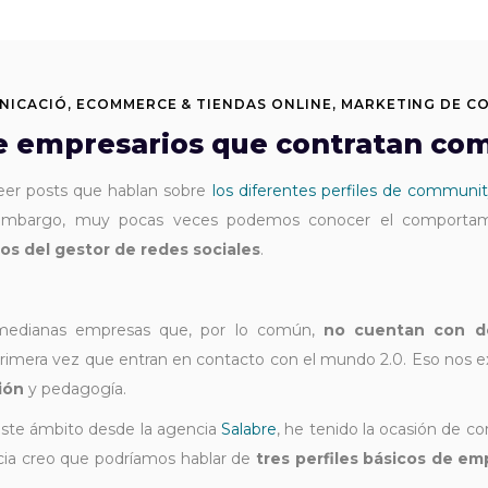
NICACIÓ
,
ECOMMERCE & TIENDAS ONLINE
,
MARKETING DE C
 de empresarios que contratan c
eer posts que hablan sobre
los diferentes perfiles de commun
embargo, muy pocas veces podemos conocer el comportamien
os del gestor de redes sociales
.
 medianas empresas que, por lo común,
no cuentan con d
primera vez que entran en contacto con el mundo 2.0. Eso nos 
ión
y pedagogía.
este ámbito desde la agencia
Salabre
, he tenido la ocasión de c
ncia creo que podríamos hablar de
tres perfiles básicos de e