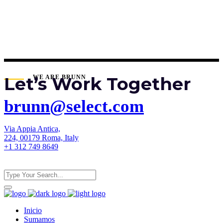
Let’s Work Together
WE ARE BRUNN
brunn@select.com
Via Appia Antica,
224, 00179 Roma, Italy
+1 312 749 8649
Inicio
Sumamos