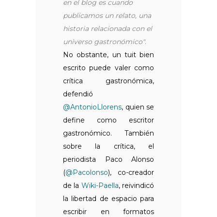
en el blog es cuando
publicamos un relato, una
historia relacionada con el
universo gastronómico"
.
No obstante, un tuit bien
escrito puede valer como
crítica gastronómica,
defendió
@AntonioLlorens
, quien se
define como escritor
gastronómico. También
sobre la crítica, el
periodista Paco Alonso
(
@Pacolonso
), co-creador
de la
Wiki-Paella
, reivindicó
la libertad de espacio para
escribir en formatos